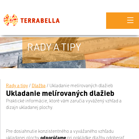
RADY A TIPY
Rady a tipy
/
Dlažba
/
Ukladanie melírovaných dlažieb
Ukladanie melírovaných dlažieb
Praktické informácie, ktoré vám zaručia vyvážený vzhľad a
dizajn ukladanej plochy.
Pre dosiahnutie konzistentného a vyvážaného vzhľadu
ukladanej plochy
odporúčame
pri pokládke dlažby odoberať