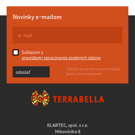
Novinky e-mailom
Súhlasím s
pravidlami spracúvania osobných údajov
Odhlásiť sa môžete na konci každej
odoslať
správy ktorú dostanete.
KLARTEC, spol. s r.o.
Mikovíniho 8