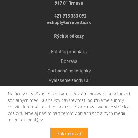
917 01 Trnava
+421 915 383 092
eshop@terrabella.sk
Rýchle odkazy
Katalóg produktov
Doprava
Obchodné podmienky
Vyhlásenie zhody CE
Certifikáty kvality
Na účely prispôsobenia obsahu a reklám, poskytovania funkcií
sociálnych médií a analýzy návštevnosti používame súbory
cookie. Informácie o tom, ako používate naše webové stránky,
poskytujeme aj našim partnerom v oblasti sociálnych médií,
inzercie a analýzy.
Copyright © 2020 KLARTEC, spol. s r.o. Všetky práva vyhradené
Pokračovať
Ochrana osobných údajov
- Právne informácie -
Pravidlá použitia cookies