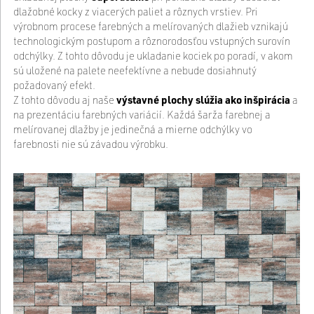
dlažobné kocky z viacerých paliet a rôznych vrstiev. Pri
výrobnom procese farebných a melírovaných dlažieb vznikajú
technologickým postupom a rôznorodosťou vstupných surovín
odchýlky. Z tohto dôvodu je ukladanie kociek po poradí, v akom
sú uložené na palete neefektívne a nebude dosiahnutý
požadovaný efekt.
Z tohto dôvodu aj naše
výstavné plochy slúžia ako inšpirácia
a
na prezentáciu farebných variácií. Každá šarža farebnej a
melírovanej dlažby je jedinečná a mierne odchýlky vo
farebnosti nie sú závadou výrobku.