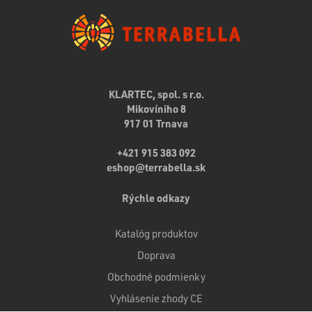
KLARTEC, spol. s r.o.
Mikovíniho 8
917 01 Trnava
+421 915 383 092
eshop@terrabella.sk
Rýchle odkazy
Katalóg produktov
Doprava
Obchodné podmienky
Vyhlásenie zhody CE