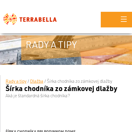
RADY A TIPY
Rady a tipy
/
Dlažba
/
Šírka chodníka zo zámkovej dlažby
Šírka chodníka zo zámkovej dlažby
Aká je štandardná šírka chodníka?
ŠÍRKA CHODNÍKA PRI RODINNOM DOME