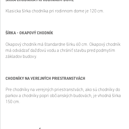
Klasicka šírka chodníka pri rodinnom dome je 120 cm.
ŠÍRKA - OKAPOVÝ CHODNÍK
Okapový chodník má štandardne šírku 60 cm. Okapový chodník
má odvádzať dažďovú vodu a chrániť stavbu pred podmytím
základov budovy.
CHODNÍKY NA VEREJNÝCH PRIESTRANSTVÁCH
Pre chodníky na verejných priestranstvách, ako sú chodníky do
parkov a chodníky popri občianských budovách, je vhodná šírka
150 cm.