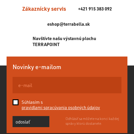
Zákaznícky servis
+421 915 383 092
eshop@terrabella.sk
Navštívte našu výstavnú plochu
TERRAPOINT
Novinky e-mailom
Súhlasím s
pravidlami spracúvania osobných údajov
Odhlásiť sa môžete na konci každej
odoslať
správy ktorú dostanete.