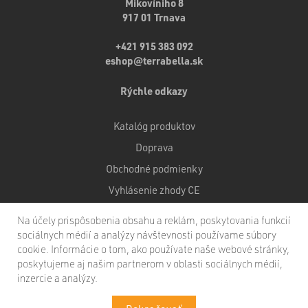
Mikovíniho 8
917 01 Trnava
+421 915 383 092
eshop@terrabella.sk
Rýchle odkazy
Katalóg produktov
Doprava
Obchodné podmienky
Vyhlásenie zhody CE
Certifikáty kvality
Na účely prispôsobenia obsahu a reklám, poskytovania funkcií
sociálnych médií a analýzy návštevnosti používame súbory
cookie. Informácie o tom, ako používate naše webové stránky,
poskytujeme aj našim partnerom v oblasti sociálnych médií,
inzercie a analýzy.
Copyright © 2020 KLARTEC, spol. s r.o. Všetky práva vyhradené