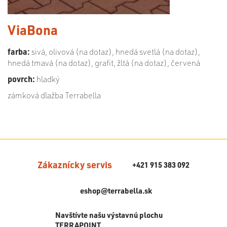
ViaBona
farba:
sivá, olivová (na dotaz), hnedá svetlá (na dotaz),
hnedá tmavá (na dotaz), grafit, žltá (na dotaz), červená
povrch:
hladký
zámková dlažba Terrabella
Zákaznícky servis
+421 915 383 092
eshop@terrabella.sk
Navštívte našu výstavnú plochu
TERRAPOINT