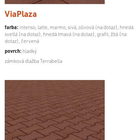
ViaPlaza
farba:
intenso, latte, marmo, sivá, olivová (na dotaz), hnedá
svetlá (na dotaz), hnedá tmavá (na dotaz), grafit, žltá (na
dotaz), červená
povrch:
hladký
zámková dlažba Terrabella