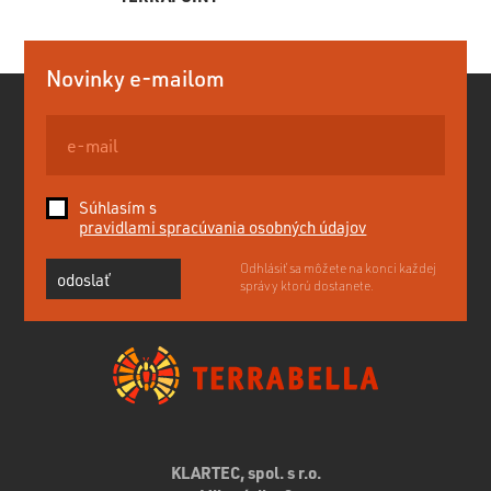
Novinky e-mailom
Súhlasím s
pravidlami spracúvania osobných údajov
Odhlásiť sa môžete na konci každej
odoslať
správy ktorú dostanete.
KLARTEC, spol. s r.o.