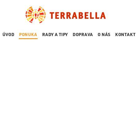
ÚVOD
PONUKA
RADY A TIPY
DOPRAVA
O NÁS
KONTAKT
PLOTY
CESTNÉ PR