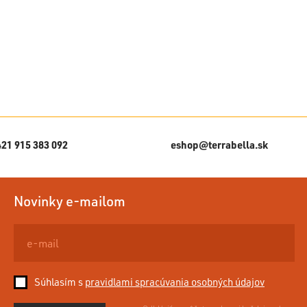
421 915 383 092
eshop@terrabella.sk
Novinky e-mailom
Súhlasím s
pravidlami spracúvania osobných údajov