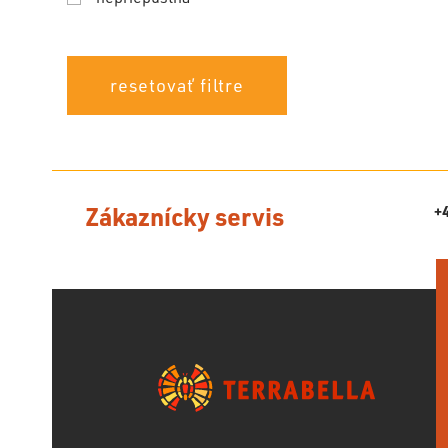
resetovať filtre
Zákaznícky servis
+