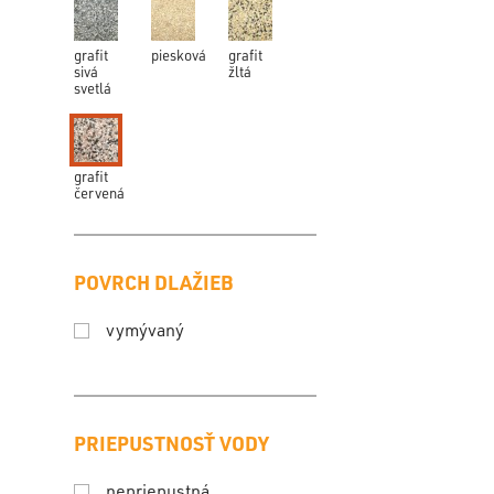
grafit
piesková
grafit
sivá
žltá
svetlá
grafit
červená
POVRCH DLAŽIEB
vymývaný
PRIEPUSTNOSŤ VODY
nepriepustná