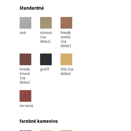
štandardná
sivá
olivová
hnedá
(na
svetlá
dotaz)
(na
dotaz)
hnedá
grafit
žltá (na
tmavá
dotaz)
(na
dotaz)
červená
farebné kamenivo