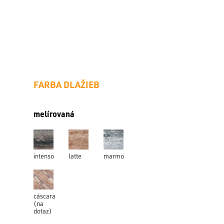
FARBA DLAŽIEB
melírovaná
DLAŽBA
intenso
latte
marmo
cáscara
(na
dotaz)