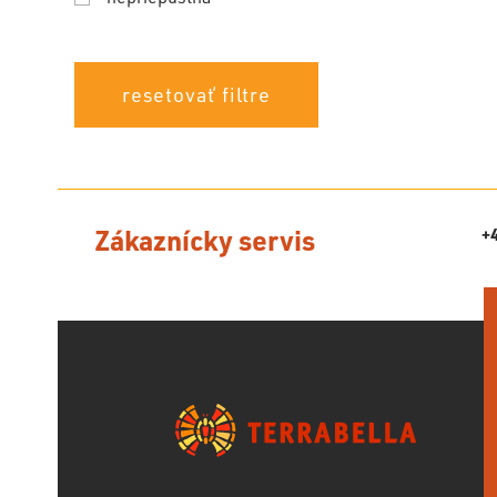
resetovať filtre
Zákaznícky servis
+