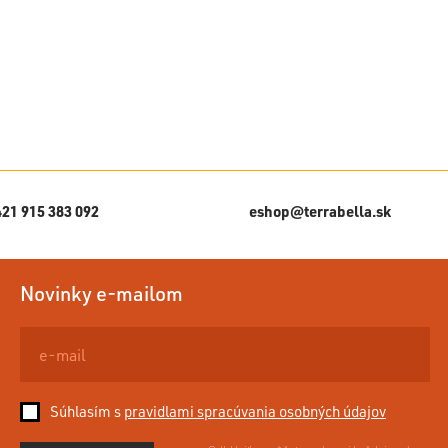
421 915 383 092
eshop@terrabella.sk
Novinky e-mailom
Súhlasím s
pravidlami spracúvania osobných údajov