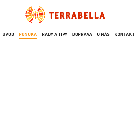
ÚVOD
PONUKA
RADY A TIPY
DOPRAVA
O NÁS
KONTAKT
PLOTY
CESTNÉ PR