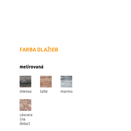
FARBA DLAŽIEB
melírovaná
DLAŽBA
intenso
latte
marmo
cáscara
(na
dotaz)