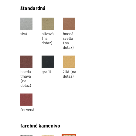
štandardná
sivá
olivová
hnedá
(na
svetlá
dotaz)
(na
dotaz)
hnedá
grafit
žltá (na
tmavá
dotaz)
(na
dotaz)
červená
farebné kamenivo