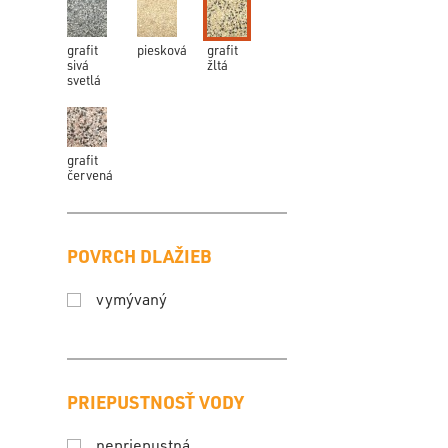
grafit
piesková
grafit
sivá
žltá
svetlá
grafit
červená
POVRCH DLAŽIEB
vymývaný
PRIEPUSTNOSŤ VODY
nepriepustná